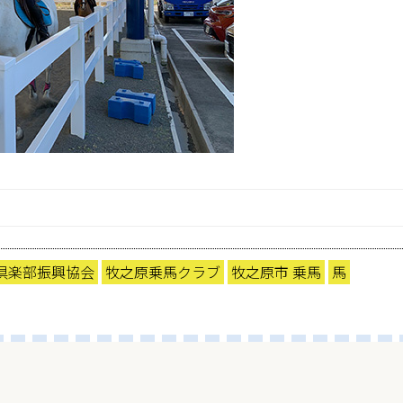
倶楽部振興協会
牧之原乗馬クラブ
牧之原市 乗馬
馬