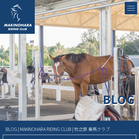
BLOG
BLOG | MAKINOHARA RIDING CLUB | 牧之原 乗馬クラブ