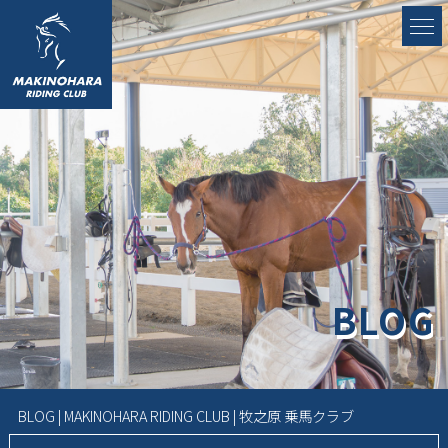
BLOG
BLOG | MAKINOHARA RIDING CLUB | 牧之原 乗馬クラブ