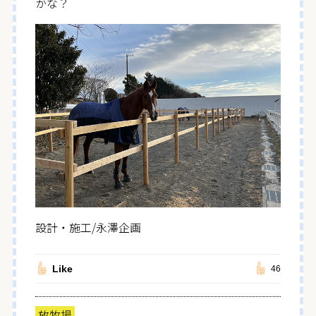
かな？
設計・施工/永澤企画
Like
46
放牧場