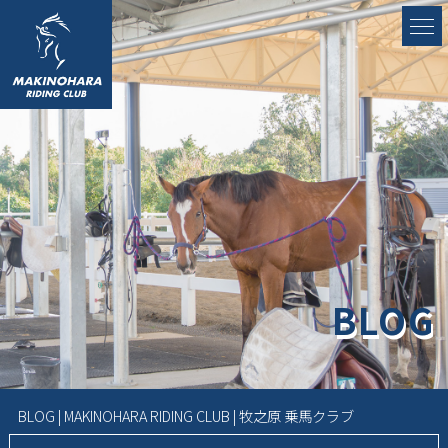
BLOG
BLOG | MAKINOHARA RIDING CLUB | 牧之原 乗馬クラブ