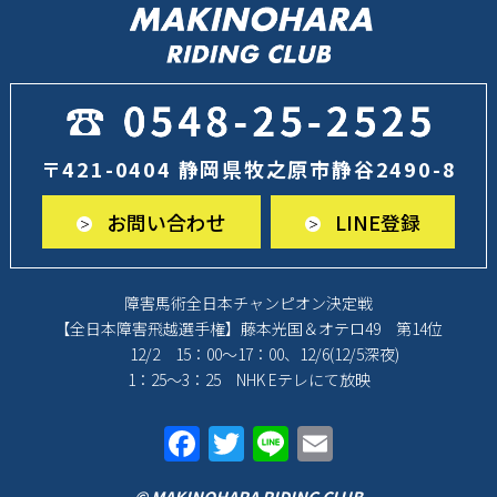
〒421-0404 静岡県牧之原市静谷2490-8
お問い合わせ
LINE登録
障害馬術全日本チャンピオン決定戦
【全日本障害飛越選手権】藤本光国＆オテロ49 第14位
12/2 15：00～17：00、12/6(12/5深夜)
1：25～3：25 NHK Eテレにて放映
F
T
Li
E
a
w
n
m
© MAKINOHARA RIDING CLUB