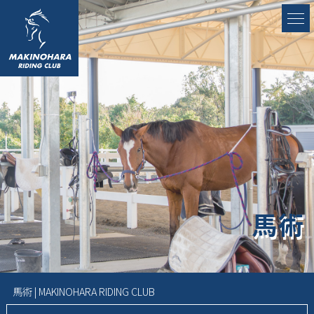
馬術
馬術 | MAKINOHARA RIDING CLUB