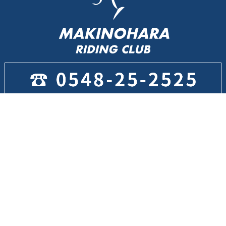
〒421-0404 静岡県牧之原市静谷2490-8
お問い合わせ
LINE登録
障害馬術全日本チャンピオン決定戦
【全日本障害飛越選手権】藤本光国＆オテロ49 第14位
12/2 15：00～17：00、12/6(12/5深夜)
1：25～3：25 NHK Eテレにて放映