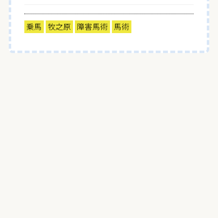
乗馬
牧之原
障害馬術
馬術