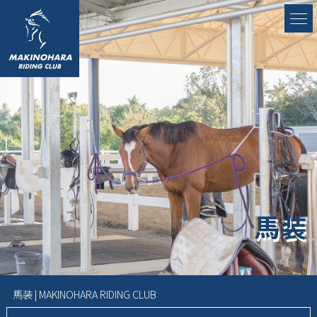
馬装
馬装 | MAKINOHARA RIDING CLUB