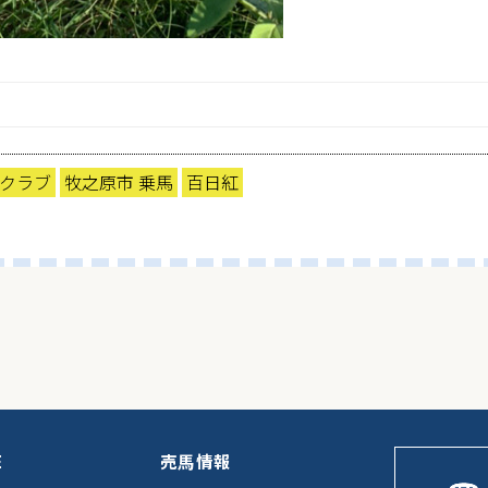
クラブ
牧之原市 乗馬
百日紅
E
売馬情報