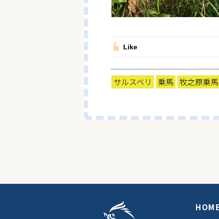
Like
サルスベリ
乗馬
牧之原乗馬
HOM