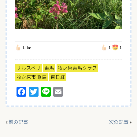
Like
1
1
サルスベリ
乗馬
牧之原乗馬クラブ
牧之原市 乗馬
百日紅
F
T
Li
E
a
w
n
m
ce
itt
e
ai
b
er
l
«
前の記事
次の記事
»
o