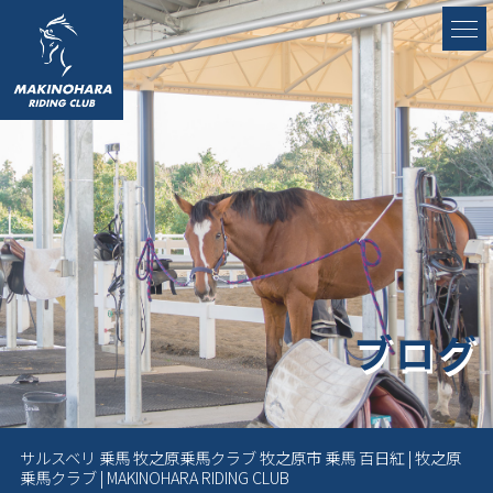
ブログ
サルスベリ 乗馬 牧之原乗馬クラブ 牧之原市 乗馬 百日紅 | 牧之原
乗馬クラブ | MAKINOHARA RIDING CLUB