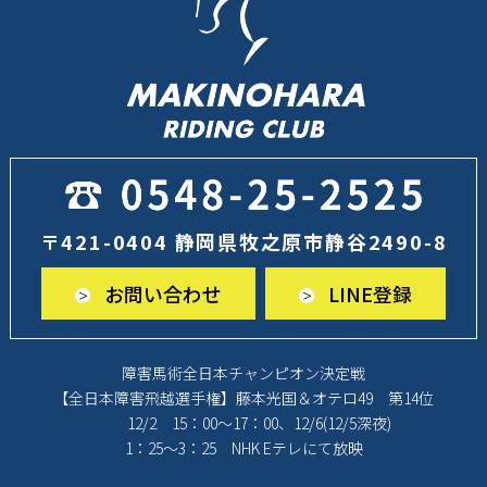
2024年5月
(4)
2024年4月
(1)
2024年3月
(2)
2024年1月
(2)
2023年12月
(4)
〒421-0404 静岡県牧之原市静谷2490-8
2023年11月
(2)
お問い合わせ
LINE登録
2023年10月
(2)
2023年9月
(3)
障害馬術全日本チャンピオン決定戦
2023年8月
(6)
【全日本障害飛越選手権】藤本光国＆オテロ49 第14位
2023年7月
(2)
12/2 15：00～17：00、12/6(12/5深夜)
1：25～3：25 NHK Eテレにて放映
2023年6月
(2)