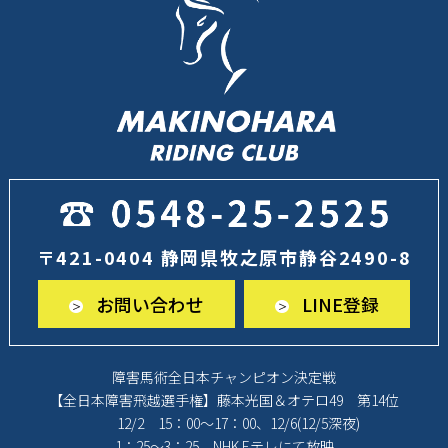
2024年6月
(1)
2024年5月
(4)
2024年4月
(1)
2024年3月
(2)
2024年1月
(2)
2023年12月
(4)
〒421-0404 静岡県牧之原市静谷2490-8
2023年11月
(2)
お問い合わせ
LINE登録
2023年10月
(2)
2023年9月
(3)
障害馬術全日本チャンピオン決定戦
2023年8月
(6)
【全日本障害飛越選手権】藤本光国＆オテロ49 第14位
2023年7月
(2)
12/2 15：00～17：00、12/6(12/5深夜)
1：25～3：25 NHK Eテレにて放映