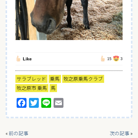
Like
15
3
サラブレッド
乗馬
牧之原乗馬クラブ
牧之原市 乗馬
馬
F
T
Li
E
a
w
n
m
ce
itt
e
ai
b
er
l
«
前の記事
次の記事
»