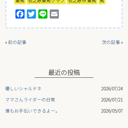
乗馬
牧之原乗馬クラブ
牧之原市 乗馬
馬
F
T
Li
E
a
w
n
m
ce
itt
e
ai
b
er
l
«
前の記事
次の記事
»
o
o
k
最近の投稿
優しいシャルドネ
2026/07/24
ママさんライダーの日常
2026/07/21
僕もお手伝いできるよー。
2026/05/07
最高齢ライダー登場
2026/05/07