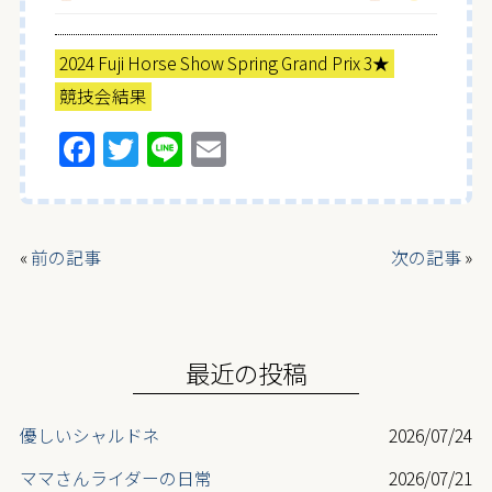
2024 Fuji Horse Show Spring Grand Prix 3★
競技会結果
F
T
Li
E
a
w
n
m
ce
itt
e
ai
b
er
l
«
前の記事
次の記事
»
o
o
k
最近の投稿
優しいシャルドネ
2026/07/24
ママさんライダーの日常
2026/07/21