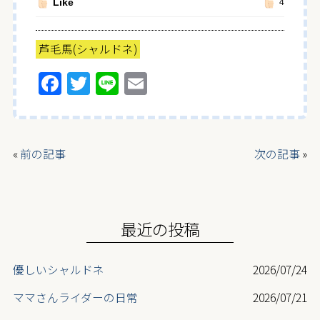
Like
4
芦毛馬(シャルドネ)
F
T
Li
E
a
w
n
m
ce
itt
e
ai
b
er
l
«
前の記事
次の記事
»
o
o
k
最近の投稿
優しいシャルドネ
2026/07/24
ママさんライダーの日常
2026/07/21