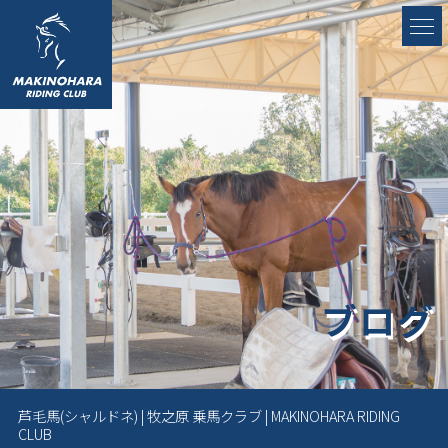
ブログ
芦毛馬(シャルドネ) | 牧之原 乗馬クラブ | MAKINOHARA RIDING
CLUB