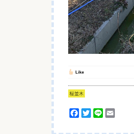
Like
桜並木
F
T
Li
E
a
w
n
m
ce
itt
e
ai