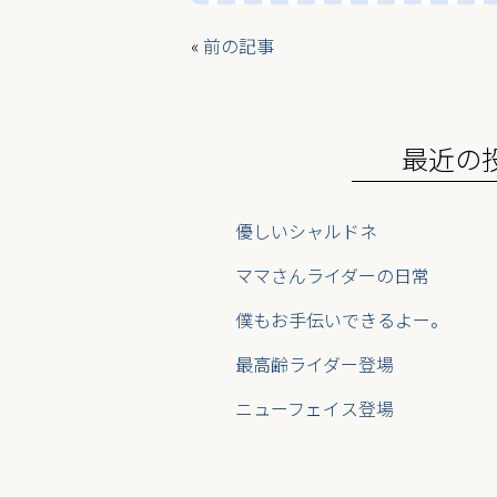
b
er
l
«
前の記事
o
o
k
最近の
優しいシャルドネ
ママさんライダーの日常
僕もお手伝いできるよー。
最高齢ライダー登場
ニューフェイス登場